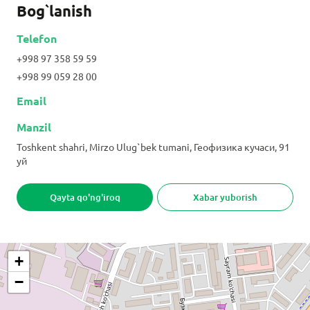
Bog`lanish
Telefon
+998 97 358 59 59
+998 99 059 28 00
Email
Manzil
Toshkent shahri, Mirzo Ulug`bek tumani, Геофизика кучаси, 91
уй
Qayta qo'ng'iroq
Xabar yuborish
+
−