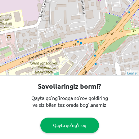
Leaflet
Savollaringiz bormi?
Qayta qo'ng'iroqqa so'rov qoldiring
va siz bilan tez orada bog'lanamiz
Qayta qo'ng'iroq