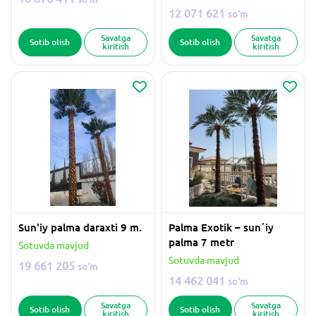
12 071 621
so'm
Savatga
Savatga
Sotib olish
Sotib olish
kiritish
kiritish
Sun'iy palma daraxti 9 m.
Palma Exotik – sunʼiy
palma 7 metr
Sotuvda mavjud
Sotuvda mavjud
19 661 205
so'm
14 462 041
so'm
Savatga
Savatga
Sotib olish
Sotib olish
kiritish
kiritish