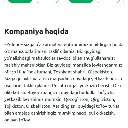
Kompaniya haqida
«Zeleno» sizga o'z xurmat va ehtiromimizni bildirgan holda
o'z mahsulotlarimizni taklif qilamiz. Biz quyidagi
yo'nalishdagi mahsulotlar savdosi bilan shug'ullanamiz:
maishiy mahsulotlar. Biz quyidagi manzilda joylashganmiz:
Mirzo Ulug`bek tumani, Toshkent shahri, O‘zbekiston.
Sizga qulaylik yaratish maqsadida quyidagi yetkazib berish
usullarini taklif qilamiz: Pochta orqali yetkazib berish, O'zi
olib ketish. Buyurtmangizni quyidagi hududlar bo'yicha
yetkazib berishimiz mumkin: Qozog'iston, Qirg'iziston,
Tojikiston, O‘zbekiston. Xaridingizni quyidagi to'lov turlari
bilan amalga oshirishingiz mumkin: naqd, pul o'tkazish,
onlayn to'lov.