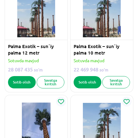
Palma Exotik – sunʼiy
Palma Exotik – sunʼiy
palma 12 metr
palma 10 metr
Sotuvda mavjud
Sotuvda mavjud
28 087 435
22 469 948
so'm
so'm
Savatga
Savatga
Sotib olish
Sotib olish
kiritish
kiritish