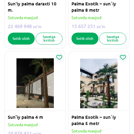
Sun'iy palma daraxti 10
Palma Exotik – sunʼiy
m.
palma 8 metr
Sotuvda mavjud
Sotuvda mavjud
22 469 948
15 657 251
so'm
so'm
Savatga
Savatga
Sotib olish
Sotib olish
kiritish
kiritish
Sun’iy palma 4 m
Palma Exotik – sunʼiy
palma 5 metr
Sotuvda mavjud
Sotuvda mavjud
10 876 411
so'm