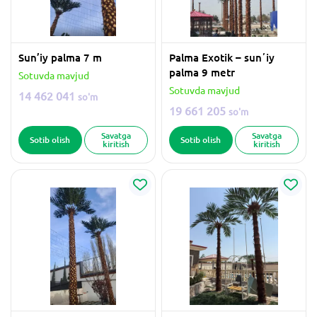
Sun’iy palma 7 m
Palma Exotik – sunʼiy
palma 9 metr
Sotuvda mavjud
Sotuvda mavjud
14 462 041
so'm
19 661 205
so'm
Savatga
Savatga
Sotib olish
Sotib olish
kiritish
kiritish