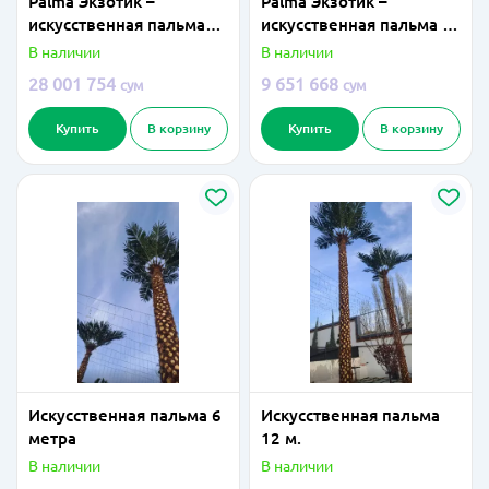
Palma Экзотик –
Palma Экзотик –
искусственная пальма
искусственная пальма 3
12 метра
метра
В наличии
В наличии
28 001 754
9 651 668
сум
сум
Купить
В корзину
Купить
В корзину
Искусственная пальма 6
Искусственная пальма
метра
12 м.
В наличии
В наличии