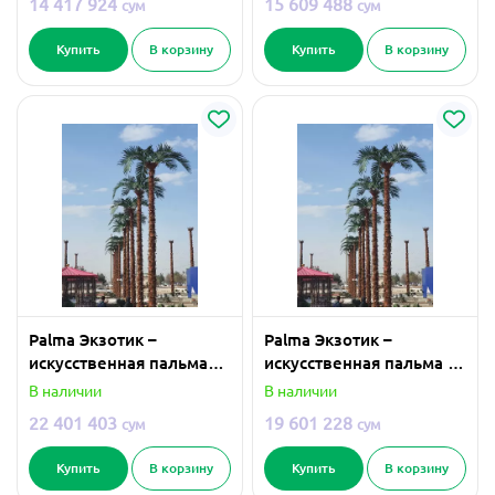
14 417 924
15 609 488
сум
сум
Купить
В корзину
Купить
В корзину
Palma Экзотик –
Palma Экзотик –
искусственная пальма
искусственная пальма 9
10 метра
метра
В наличии
В наличии
22 401 403
19 601 228
сум
сум
Купить
В корзину
Купить
В корзину