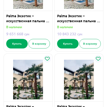
Palma Экзотик –
Palma Экзотик –
искусственная пальма 3
искусственная пальма 4
метра
метра
В наличии
В наличии
9 651 668
10 843 232
сум
сум
Купить
В корзину
Купить
В корзину
Palma Экзотик –
Palma Экзотик –