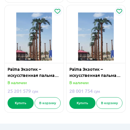
Palma Экзотик –
Palma Экзотик –
искусственная пальма
искусственная пальма
11 метра
12 метра
В наличии
В наличии
25 201 579
28 001 754
сум
сум
Купить
В корзину
Купить
В корзину