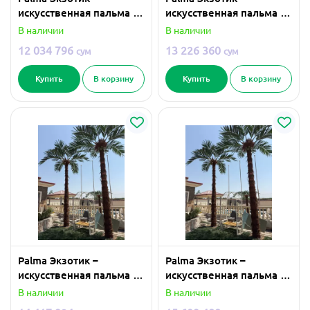
искусственная пальма 5
искусственная пальма 6
метра
метра
В наличии
В наличии
12 034 796
13 226 360
сум
сум
Купить
В корзину
Купить
В корзину
Palma Экзотик –
Palma Экзотик –
искусственная пальма 7
искусственная пальма 8
метра
метра
В наличии
В наличии