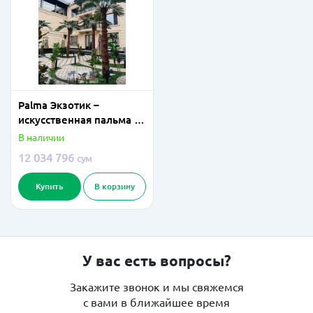
Palma Экзотик –
искусственная пальма 5
метра
В наличии
12 034 796
сум
Купить
В корзину
У вас есть вопросы?
Закажите звонок и мы свяжемся
с вами в ближайшее время