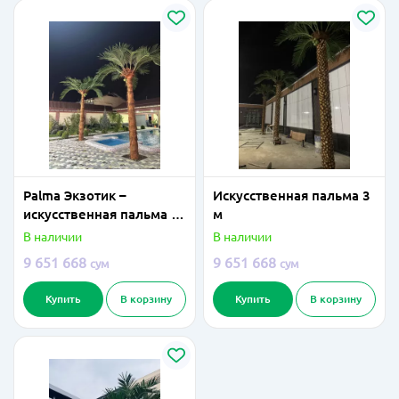
Palma Экзотик –
Искусственная пальма 3
искусственная пальма 3
м
метра
В наличии
В наличии
9 651 668
9 651 668
сум
сум
Купить
В корзину
Купить
В корзину